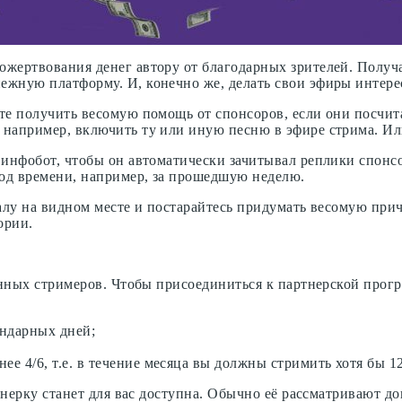
жертвования денег автору от благодарных зрителей. Получ
ежную платформу. И, конечно же, делать свои эфиры интер
е получить весомую помощь от спонсоров, если они посчита
 например, включить ту или иную песню в эфире стрима. И
 инфобот, чтобы он автоматически зачитывал реплики спонс
иод времени, например, за прошедшую неделю.
алу на видном месте и постарайтесь придумать весомую при
ории.
ченных стримеров. Чтобы присоединиться к партнерской про
ендарных дней;
ее 4/6, т.е. в течение месяца вы должны стримить хотя бы 1
ртнерку станет для вас доступна. Обычно её рассматривают 