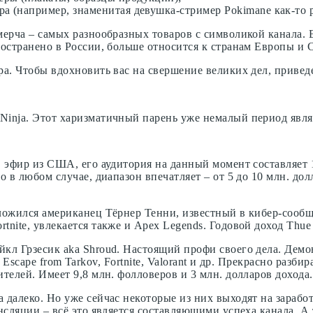
а (например, знаменитая девушка-стример Pokimane как-то р
мерча – самых разнообразных товаров с символикой канала. 
ространено в России, больше относится к странам Европы и
ра. Чтобы вдохновить вас на свершение великих дел, привед
Ninja. Этот харизматичный парень уже немалый период явл
в эфир из США, его аудитория на данный момент составляет 
 в любом случае, диапазон впечатляет – от 5 до 10 млн. долл
ожился американец Тёрнер Тенни, известный в кибер-сообщес
nite, увлекается также и Apex Legends. Годовой доход Thue 
йкл Грзесик aka Shroud. Настоящий профи своего дела. Дем
s, Escape from Tarkov, Fortnite, Valorant и др. Прекрасно раз
телей. Имеет 9,8 млн. фолловеров и 3 млн. долларов дохода.
далеко. Но уже сейчас некоторые из них выходят на заработ
нсляции – всё это является составляющими успеха канала. А