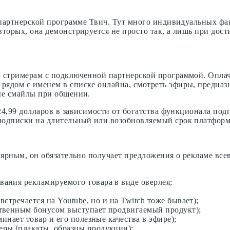
 партнерской программе Твич. Тут много индивидуальных фак
торых, она демонстрируется не просто так, а лишь при дост
м стримерам с подключенной партнерской программой. Опла
рядом с именем в списке онлайна, смотреть эфиры, предназ
ые смайлы при общении.
 24,99 долларов в зависимости от богатства функционала под
подписки на длительный или возобновляемый срок платформ
улярным, он обязательно получает предложения о рекламе вс
ания рекламируемого товара в виде оверлея;
встречается на Youtube, но и на Twitch тоже бывает);
твенным бонусом выступает продвигаемый продукт);
инает товар и его полезные качества в эфире);
ры (плакаты, образцы продукции);