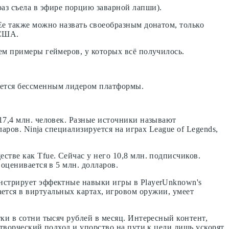
аз съела в эфире порцию заварной лапши).
Ее также можно назвать своеобразным донатом, только
 США.
ем примеры геймеров, у которых всё получилось.
яется бессменным лидером платформы.
17,4 млн. человек. Разные источники называют
аров. Ninja специализируется на играх League of Legends,
тве как Tfue. Сейчас у него 10,8 млн. подписчиков.
оценивается в 5 млн. долларов.
онстрирует эффектные навыки игры в PlayerUnknown's
бирается в виртуальных картах, игровом оружии, умеет
ки в сотни тысяч рублей в месяц. Интересный контент,
 творческий подход и упорство на пути к цели лишь ускорят