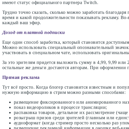
имеют статус официального партнера Twitch.
Трудно точно сказать, сколько можно заработать благодаря
время и какой продолжительности показывать рекламу. Во-в
каждый ваш эфир.
Доход от платной подписки
Еще один способ заработка, который становится доступны
Можно использовать специальный опознавательный значок 
участвовать в специальном чате, использовать оригинальн
За это зрителям придется выложить сумму в 4,99, 9,99 или
остальные же деньги достаются авторам. При оформлении 
Прямая реклама
Тут всё просто. Когда блогер становится известным и поп
нужную информацию в стрим можно разными способами:
размещение фиксированного или анимированного назв
показ видеороликов в процессе трансляции;
распаковка товаров, детальное их рассмотрение (чаще 
розыгрыш призов среди зрителей (главным или единс
аудиоформат (когда стример просто несколько раз упом
размещение рекламной информации в окошке веб-каме