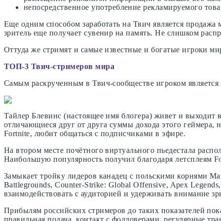
непосредственное употребление рекламируемого товар
Еще одним способом заработать на Твич является продажа 
зритель еще получает сувенир на память. Не слишком расп
Оттуда же стримят и самые известные и богатые игроки ми
ТОП-3 Твич-стримеров мира
Самым раскрученным в Твич-сообществе игроком является 
Тайлер Блевинс (настоящее имя блогера) живет и выходит 
отличающиеся друг от друга суммы дохода этого геймера, но
Fortnite, любит общаться с подписчиками в эфире.
На втором месте почётного виртуального пьедестала распол
Наибольшую популярность получил благодаря летсплеям Fort
Замыкает тройку лидеров канадец с польскими корнями Ма
Battlegrounds, Counter-Strike: Global Offensive, Apex Legend
взаимодействовать с аудиторией и удерживать внимание зри
Прибылям российских стримеров до таких показателей пока 
правильная подача, контакт с фолловерами, регулярные тра