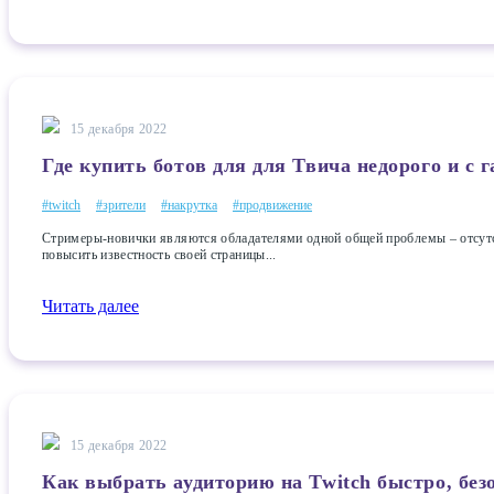
15 декабря 2022
Где купить ботов для для Твича недорого и с 
#twitch
#зрители
#накрутка
#продвижение
Стримеры-новички являются обладателями одной общей проблемы – отсутст
повысить известность своей страницы...
Читать далее
15 декабря 2022
Как выбрать аудиторию на Twitch быстро, без